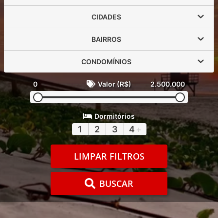
CIDADES
BAIRROS
CONDOMÍNIOS
0
Valor (R$)
2.500.000
Dormitórios
1
2
3
4
+
LIMPAR FILTROS
BUSCAR