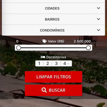
CIDADES
BAIRROS
CONDOMÍNIOS
0
Valor (R$)
2.500.000
Dormitórios
1
2
3
4
+
LIMPAR FILTROS
BUSCAR