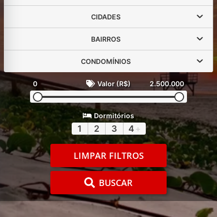
CIDADES
BAIRROS
CONDOMÍNIOS
0
Valor (R$)
2.500.000
Dormitórios
1
2
3
4
+
LIMPAR FILTROS
BUSCAR