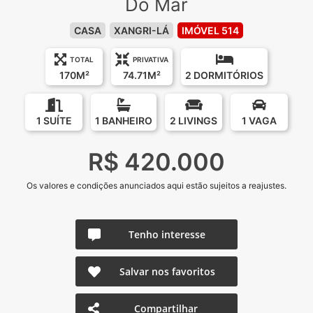
Do Mar
CASA
XANGRI-LÁ
IMÓVEL 514
TOTAL
PRIVATIVA
170M²
74.71M²
2 DORMITÓRIOS
1 SUÍTE
1 BANHEIRO
2 LIVINGS
1 VAGA
R$ 420.000
Os valores e condições anunciados aqui estão sujeitos a reajustes.
Tenho interesse
Salvar nos favoritos
Compartilhar