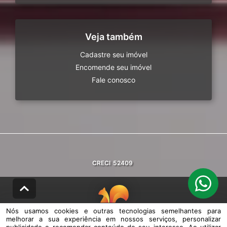
Veja também
Cadastre seu imóvel
Encomende seu imóvel
Fale conosco
CRECI
52409
Nós usamos cookies e outras tecnologias semelhantes para
melhorar a sua experiência em nossos serviços, personalizar
© DESENVOLVIDO PELA
AGIL.NET