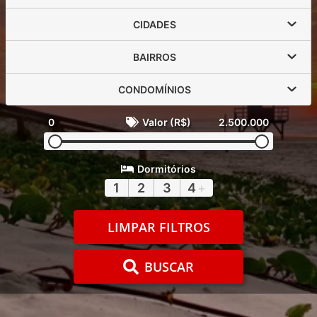
CIDADES
BAIRROS
CONDOMÍNIOS
0
Valor (R$)
2.500.000
Dormitórios
1
2
3
4
+
LIMPAR FILTROS
BUSCAR