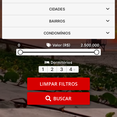
CIDADES
BAIRROS
CONDOMÍNIOS
0
Valor (R$)
2.500.000
Dormitórios
1
2
3
4
+
LIMPAR FILTROS
BUSCAR