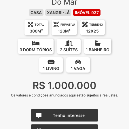
Do Mar
CASA
XANGRI-LÁ
IMÓVEL 937
TOTAL
PRIVATIVA
TERRENO
300M²
120M²
12X25
3 DORMITÓRIOS
2 SUÍTES
1 BANHEIRO
1 LIVING
1 VAGA
R$ 1.000.000
Os valores e condições anunciados aqui estão sujeitos a reajustes.
Tenho interesse