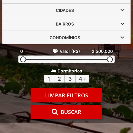
CIDADES
BAIRROS
CONDOMÍNIOS
0
Valor (R$)
2.500.000
Dormitórios
1
2
3
4
+
LIMPAR FILTROS
BUSCAR