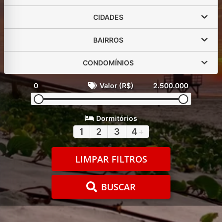
CIDADES
BAIRROS
CONDOMÍNIOS
0
Valor (R$)
2.500.000
Dormitórios
1
2
3
4
+
LIMPAR FILTROS
BUSCAR