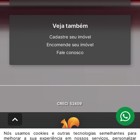
Veja também
Cadastre seu imóvel
Encomende seu imóvel
Fale conosco
CRECI
52409
Nós usamos cookies e outras tecnologias semelhantes para
melhorar a sua experiência em nossos serviços, personalizar
© DESENVOLVIDO PELA
AGIL.NET