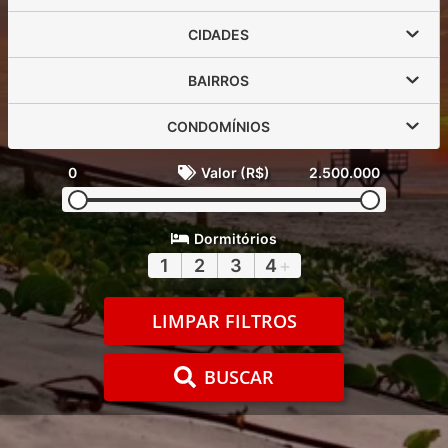
CIDADES
BAIRROS
CONDOMÍNIOS
0
Valor (R$)
2.500.000
Dormitórios
1
2
3
4
+
LIMPAR FILTROS
BUSCAR