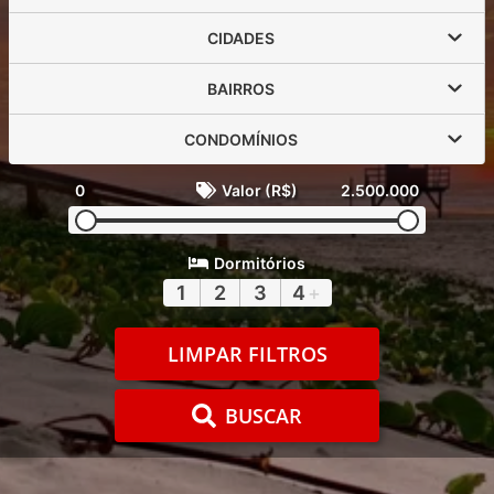
CIDADES
BAIRROS
CONDOMÍNIOS
0
Valor (R$)
2.500.000
Dormitórios
1
2
3
4
+
LIMPAR FILTROS
BUSCAR