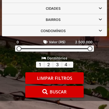
CIDADES
BAIRROS
CONDOMÍNIOS
0
Valor (R$)
2.500.000
Dormitórios
1
2
3
4
+
LIMPAR FILTROS
BUSCAR