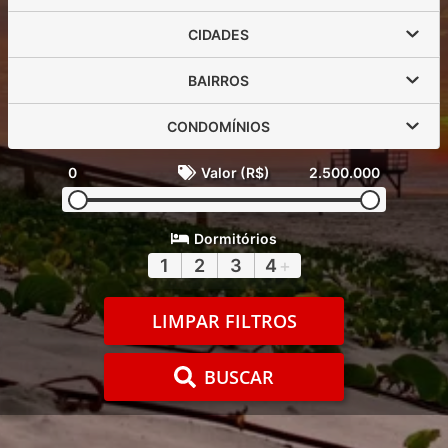
CIDADES
BAIRROS
CONDOMÍNIOS
0
Valor (R$)
2.500.000
Dormitórios
1
2
3
4
+
LIMPAR FILTROS
BUSCAR