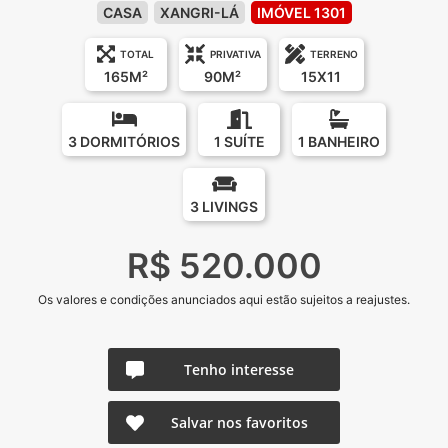
CASA
XANGRI-LÁ
IMÓVEL 1301
TOTAL
PRIVATIVA
TERRENO
165M²
90M²
15X11
3 DORMITÓRIOS
1 SUÍTE
1 BANHEIRO
3 LIVINGS
R$ 520.000
Os valores e condições anunciados aqui estão sujeitos a reajustes.
Tenho interesse
Salvar nos favoritos