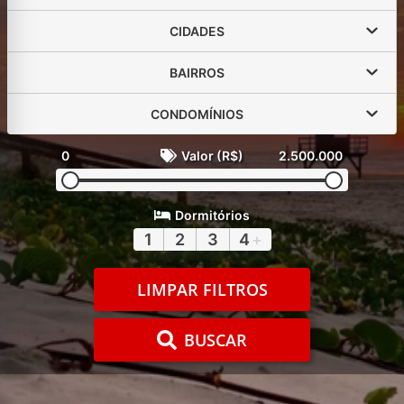
CIDADES
BAIRROS
CONDOMÍNIOS
0
Valor (R$)
2.500.000
Dormitórios
1
2
3
4
+
LIMPAR FILTROS
BUSCAR