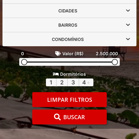
CIDADES
BAIRROS
CONDOMÍNIOS
0
Valor (R$)
2.500.000
Dormitórios
1
2
3
4
+
LIMPAR FILTROS
BUSCAR