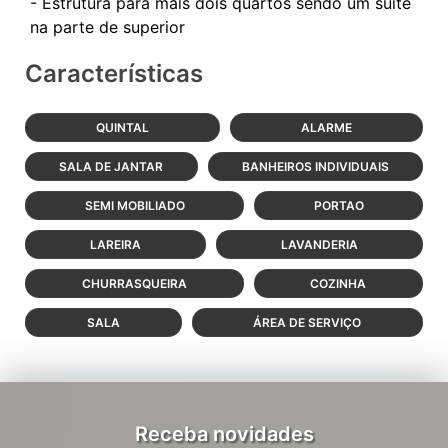
- Estrutura para mais dois quartos sendo um suíte
Características
QUINTAL
ALARME
SALA DE JANTAR
BANHEIROS INDIVIDUAIS
SEMI MOBILIADO
PORTAO
LAREIRA
LAVANDERIA
CHURRASQUEIRA
COZINHA
SALA
ÁREA DE SERVIÇO
Receba novidades