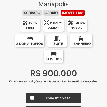
Mariapolis
SOBRADO
OSÓRIO
IMÓVEL 1188
TOTAL
PRIVATIVA
TERRENO
300M²
244M²
12X25
2 DORMITÓRIOS
1 SUÍTE
1 BANHEIRO
3 LIVINGS
R$ 900.000
Os valores e condições anunciados aqui estão sujeitos a reajustes.
Tenho interesse