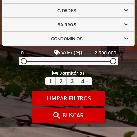
CIDADES
BAIRROS
CONDOMÍNIOS
0
Valor (R$)
2.500.000
Dormitórios
1
2
3
4
+
LIMPAR FILTROS
BUSCAR