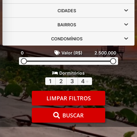
CIDADES
BAIRROS
CONDOMÍNIOS
0
Valor (R$)
2.500.000
Dormitórios
1
2
3
4
+
LIMPAR FILTROS
BUSCAR