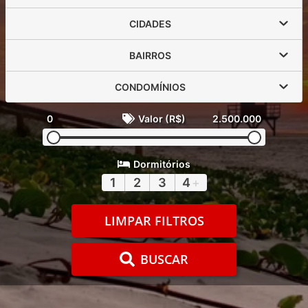
CIDADES
BAIRROS
CONDOMÍNIOS
0
Valor (R$)
2.500.000
Dormitórios
1
2
3
4
+
LIMPAR FILTROS
BUSCAR