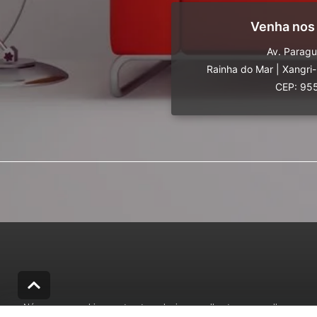
Venha nos
Av. Parag
Rainha do Mar
|
Xangri
CEP: 95
Nós usamos cookies e outras tecnologias semelhantes para melhorar a sua