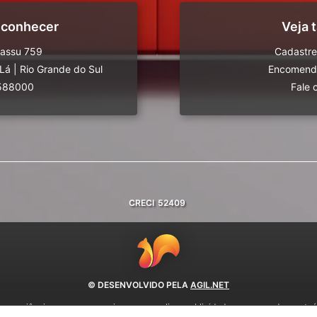
 conhecer
Veja
uassu 759
Cadastre
-Lá
|
Rio Grande do Sul
Encomende
588000
Fale 
CRECI
52409
© DESENVOLVIDO PELA
AGIL.NET
 experiência em nossos serviços, personalizar publicidade e recomendar conteúd