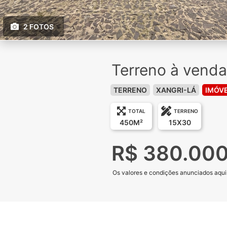
2 FOTOS
Terreno à venda
TERRENO
XANGRI-LÁ
IMÓVE
TOTAL
TERRENO
450M²
15X30
R$ 380.00
Os valores e condições anunciados aqui e