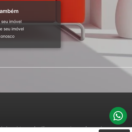
 também
 seu imóvel
 seu imóvel
conosco
o de seu interesse. Ao utilizar nossos serviços, você concorda com nossa