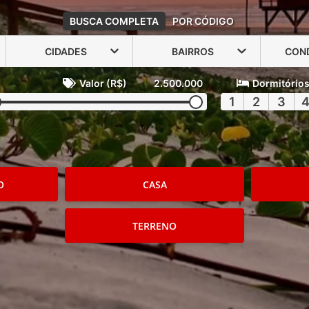
BUSCA COMPLETA
POR CÓDIGO
CIDADES
BAIRROS
CON
Valor (R$)
2.500.000
Dormitório
1
2
3
O
CASA
TERRENO