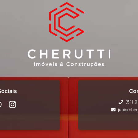
ociais
Co
(51) 
juniorche