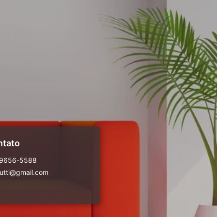
ntato
99656-5588
rutti@gmail.com