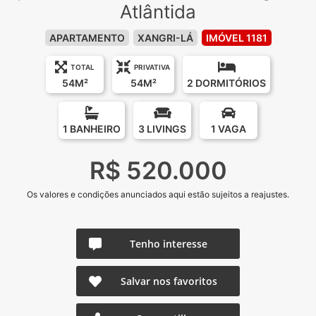
Atlântida
APARTAMENTO
XANGRI-LÁ
IMÓVEL 1181
TOTAL
PRIVATIVA
54M²
54M²
2 DORMITÓRIOS
1 BANHEIRO
3 LIVINGS
1 VAGA
R$ 520.000
Os valores e condições anunciados aqui estão sujeitos a reajustes.
Tenho interesse
Salvar nos favoritos