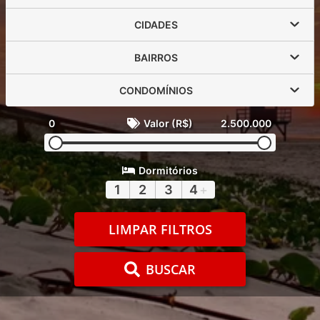
CIDADES
BAIRROS
CONDOMÍNIOS
0
Valor (R$)
2.500.000
Dormitórios
1
2
3
4
+
LIMPAR FILTROS
BUSCAR