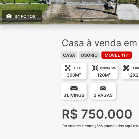
34 FOTOS
Casa à venda em O
CASA
OSÓRIO
IMÓVEL 1171
TOTAL
PRIVATIVA
TER
300M²
120M²
12X2
3 LIVINGS
2 VAGAS
R$ 750.000
Os valores e condições anunciados aqui estã