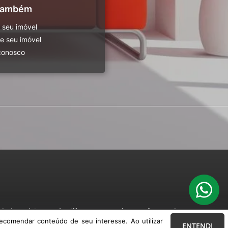
 também
 seu imóvel
 seu imóvel
conosco
o de seu interesse. Ao utilizar nossos serviços, você concorda com nossa
ecomendar conteúdo de seu interesse. Ao utilizar
ENTENDI