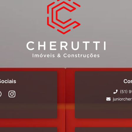
ociais
Co
(51) 
juniorche