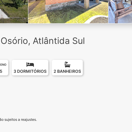
sório, Atlântida Sul
RENO
5
3 DORMITÓRIOS
2 BANHEIROS
o sujeitos a reajustes.