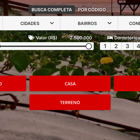
BUSCA COMPLETA
POR CÓDIGO
CIDADES
BAIRROS
CON
Valor (R$)
2.500.000
Dormitório
1
2
3
O
CASA
TERRENO