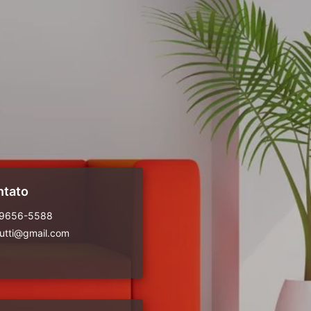
ntato
99656-5588
rutti@gmail.com