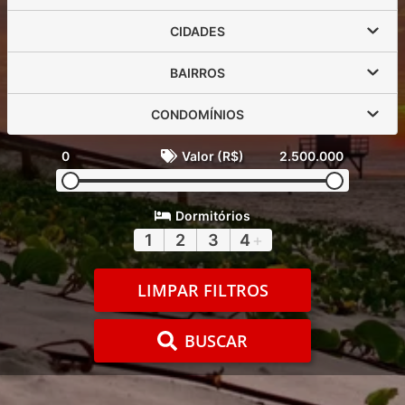
CIDADES
BAIRROS
CONDOMÍNIOS
0
Valor (R$)
2.500.000
Dormitórios
1
2
3
4
+
LIMPAR FILTROS
BUSCAR