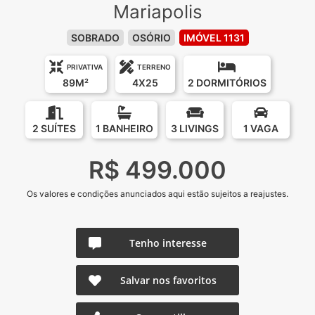
Mariapolis
SOBRADO
OSÓRIO
IMÓVEL 1131
PRIVATIVA
TERRENO
89M²
4X25
2 DORMITÓRIOS
2 SUÍTES
1 BANHEIRO
3 LIVINGS
1 VAGA
R$ 499.000
Os valores e condições anunciados aqui estão sujeitos a reajustes.
Tenho interesse
Salvar nos favoritos