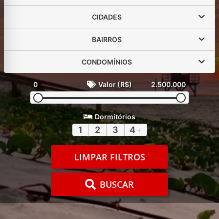
CIDADES
BAIRROS
CONDOMÍNIOS
0
Valor (R$)
2.500.000
Dormitórios
1
2
3
4
+
LIMPAR FILTROS
BUSCAR