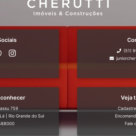
ociais
Co
(51) 
juniorche
 conhecer
Veja
uassu 759
Cadastre
-Lá
|
Rio Grande do Sul
Encomende
588000
Fale 