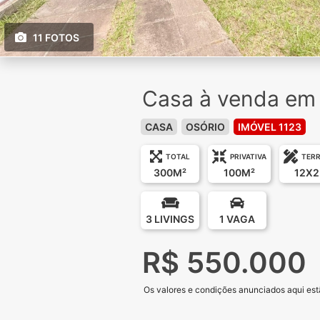
11 FOTOS
Casa à venda em O
CASA
OSÓRIO
IMÓVEL 1123
TOTAL
PRIVATIVA
TER
300M²
100M²
12X2
3 LIVINGS
1 VAGA
R$ 550.000
Os valores e condições anunciados aqui estã