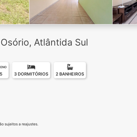
sório, Atlântida Sul
RENO
5
3 DORMITÓRIOS
2 BANHEIROS
o sujeitos a reajustes.