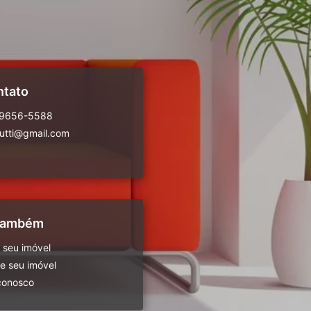
ntato
99656-5588
rutti@gmail.com
 também
 seu imóvel
 seu imóvel
conosco