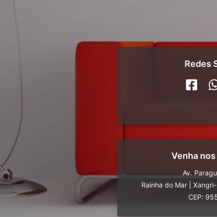
Redes S
Venha nos
Av. Parag
Rainha do Mar
|
Xangri
CEP: 95