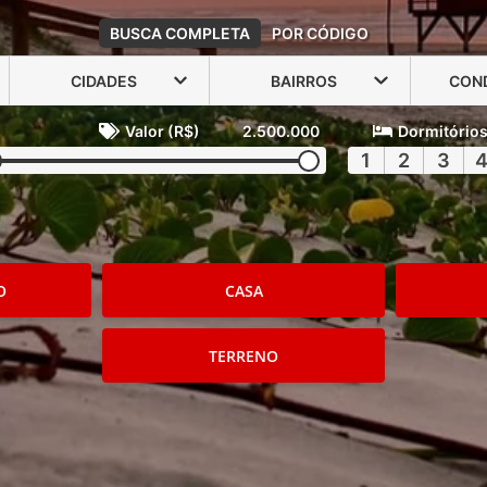
BUSCA COMPLETA
POR CÓDIGO
CIDADES
BAIRROS
CON
Valor (R$)
2.500.000
Dormitório
1
2
3
O
CASA
TERRENO