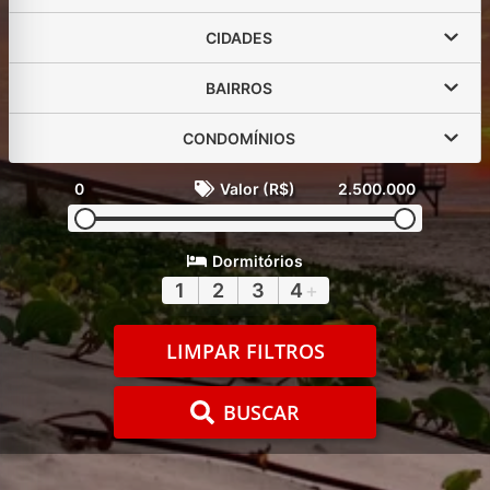
CIDADES
BAIRROS
CONDOMÍNIOS
0
Valor (R$)
2.500.000
Dormitórios
1
2
3
4
+
LIMPAR FILTROS
BUSCAR