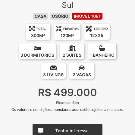
Sul
CASA
OSÓRIO
IMÓVEL 1081
TOTAL
PRIVATIVA
TERRENO
300M²
120M²
12X25
3 DORMITÓRIOS
2 SUÍTES
1 BANHEIRO
3 LIVINGS
2 VAGAS
R$ 499.000
Financia: Sim
Os valores e condições anunciados aqui estão sujeitos a reajustes.
Tenho interesse