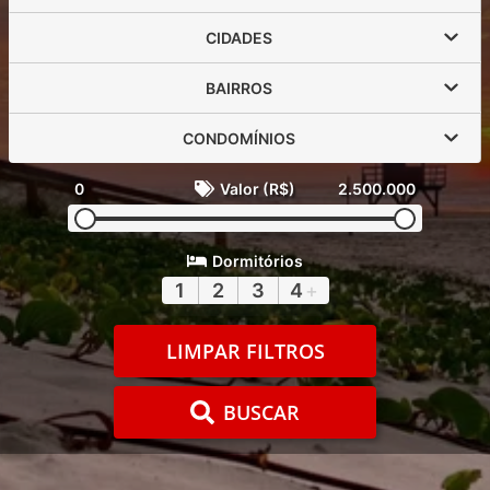
CIDADES
BAIRROS
CONDOMÍNIOS
0
Valor (R$)
2.500.000
Dormitórios
1
2
3
4
+
LIMPAR FILTROS
BUSCAR