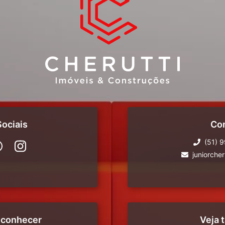
ociais
Co
(51) 
juniorche
 conhecer
Veja