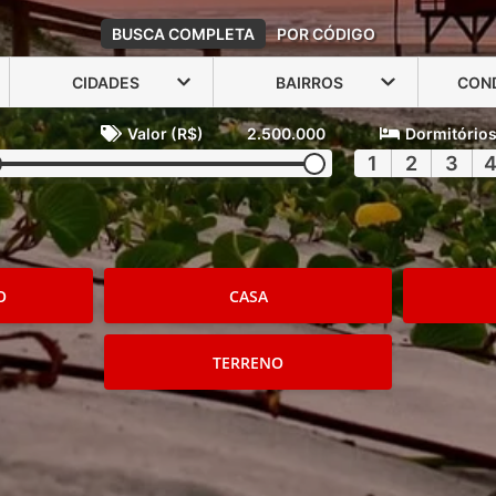
BUSCA COMPLETA
POR CÓDIGO
CIDADES
BAIRROS
CON
Valor (R$)
2.500.000
Dormitório
1
2
3
O
CASA
TERRENO