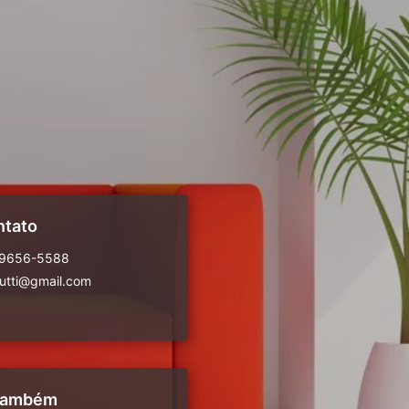
ntato
99656-5588
rutti@gmail.com
 também