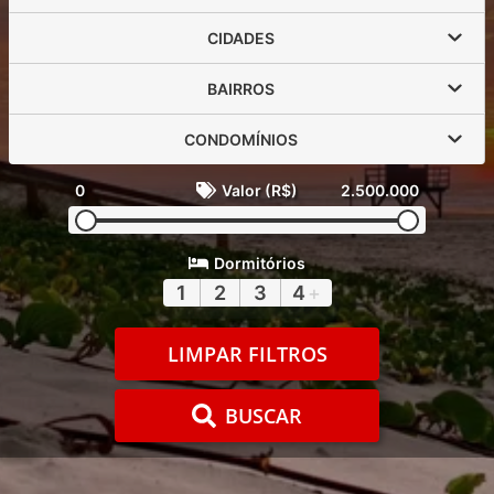
CIDADES
BAIRROS
CONDOMÍNIOS
0
Valor (R$)
2.500.000
Dormitórios
1
2
3
4
+
LIMPAR FILTROS
BUSCAR